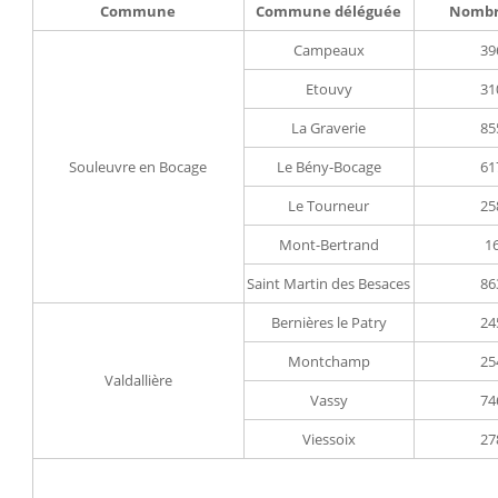
Commune
Commune déléguée
Nombre
Campeaux
39
Etouvy
31
La Graverie
85
Souleuvre en Bocage
Le Bény-Bocage
61
Le Tourneur
25
Mont-Bertrand
1
Saint Martin des Besaces
86
Bernières le Patry
24
Montchamp
25
Valdallière
Vassy
74
Viessoix
27