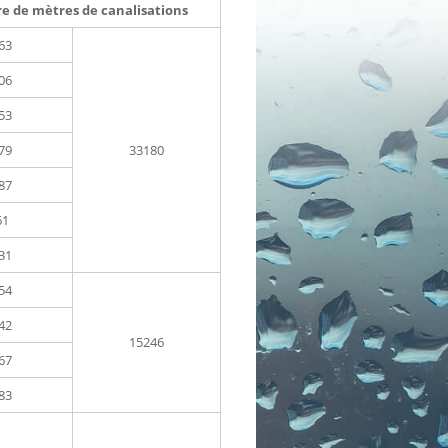
 de mètres de canalisations
63
06
53
79
33180
87
61
31
54
42
15246
67
83