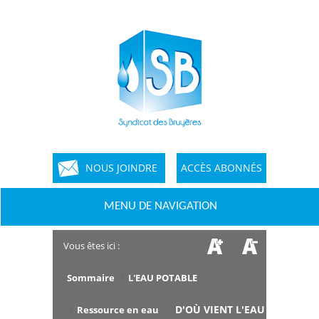
NOUS JOINDRE
ACCÈS ABONNÉS
MENU DE NAVIGATION
Vous êtes ici :
Sommaire
/
L'EAU POTABLE
/
D'OÙ VIENT L'EAU ?
/
Ressource en eau