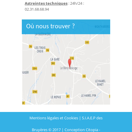
Astreintes techniques
: 24h/24 :
02.31.68.68.94
Où nous trouver ?
Mentions légales et Cookies
| S.I.A.E.P des
Bruyères © 2017 |
Conception Citopia
-