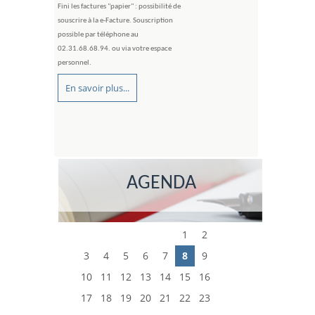
Fini les factures "papier" : possibilité de
souscrire à la e-Facture. Souscription
possible par téléphone au
02.31.68.68.94. ou via votre espace
personnel.
En savoir plus...
AGENDA
1
2
3
4
5
6
7
8
9
10
11
12
13
14
15
16
17
18
19
20
21
22
23